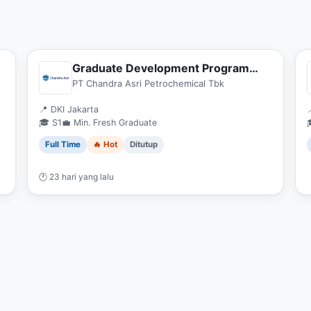
Graduate Development Program
Officer
PT Chandra Asri Petrochemical Tbk
📍 DKI Jakarta
🎓 S1
💼 Min. Fresh Graduate
Full Time
🔥 Hot
Ditutup
🕐 23 hari yang lalu