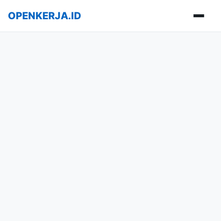
OPENKERJA.ID
Buka m