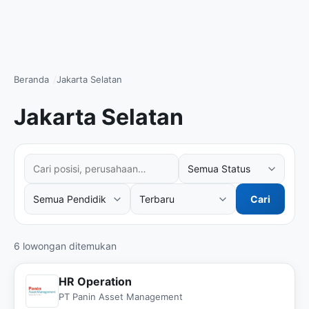
Beranda
Jakarta Selatan
Jakarta Selatan
Cari posisi atau perusahaan
Filter status kerja
Filter tingkat pendidikan
Urutkan hasil
Cari
6 lowongan ditemukan
HR Operation
PT Panin Asset Management