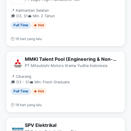
📍 Kalimantan Selatan
🎓 D3, S1
💼 Min. 2 Tahun
Full Time
🔥 Hot
🕐 16 hari yang lalu
MMKI Talent Pool (Engineering & Non-
Engineering)
PT Mitsubishi Motors Krama Yudha Indonesia
📍 Cikarang
🎓 D3 - S1
💼 Min. Fresh Graduate
Full Time
🔥 Hot
🕐 18 hari yang lalu
SPV Elektrikal