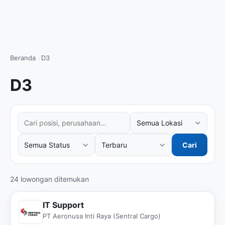
Beranda
D3
D3
Cari posisi atau perusahaan
Filter lokasi
Filter status kerja
Urutkan hasil
Cari
24 lowongan ditemukan
IT Support
PT Aeronusa Inti Raya (Sentral Cargo)