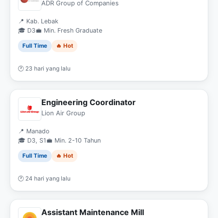
& Packaging)
ADR Group of Companies
📍 Kab. Lebak
🎓 D3
💼 Min. Fresh Graduate
Full Time
🔥 Hot
🕐 23 hari yang lalu
Engineering Coordinator
Lion Air Group
📍 Manado
🎓 D3, S1
💼 Min. 2-10 Tahun
Full Time
🔥 Hot
🕐 24 hari yang lalu
Assistant Maintenance Mill