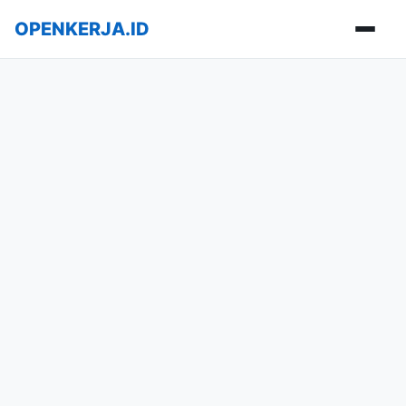
OPENKERJA.ID
Buka m