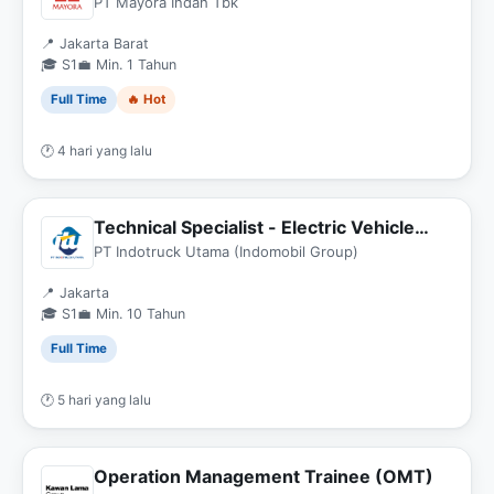
Compliance)
PT Mayora Indah Tbk
📍 Jakarta Barat
🎓 S1
💼 Min. 1 Tahun
Full Time
🔥 Hot
🕐 4 hari yang lalu
Technical Specialist - Electric Vehicle
(EV) Heavy Equipment
PT Indotruck Utama (Indomobil Group)
📍 Jakarta
🎓 S1
💼 Min. 10 Tahun
Full Time
🕐 5 hari yang lalu
Operation Management Trainee (OMT)