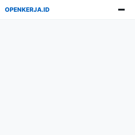
OPENKERJA.ID
Buka m