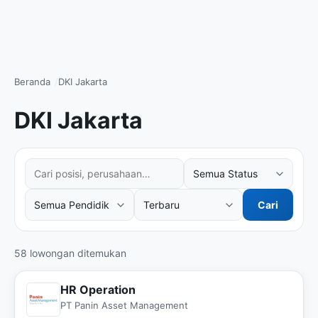
Beranda
DKI Jakarta
DKI Jakarta
Cari posisi atau perusahaan
Filter status kerja
Filter tingkat pendidikan
Urutkan hasil
Cari
58 lowongan ditemukan
HR Operation
PT Panin Asset Management