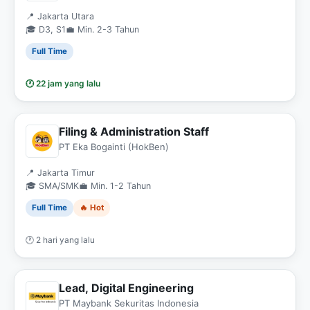
📍 Jakarta Utara
🎓 D3, S1
💼 Min. 2-3 Tahun
Full Time
🕐 22 jam yang lalu
Filing & Administration Staff
PT Eka Bogainti (HokBen)
📍 Jakarta Timur
🎓 SMA/SMK
💼 Min. 1-2 Tahun
Full Time
🔥 Hot
🕐 2 hari yang lalu
Lead, Digital Engineering
PT Maybank Sekuritas Indonesia