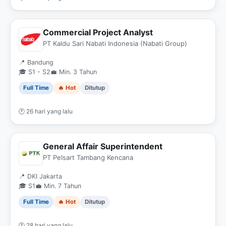
Commercial Project Analyst
PT Kaldu Sari Nabati Indonesia (Nabati Group)
📍 Bandung
🎓 S1 - S2
💼 Min. 3 Tahun
Full Time
🔥 Hot
Ditutup
🕐 26 hari yang lalu
General Affair Superintendent
PT Pelsart Tambang Kencana
📍 DKI Jakarta
🎓 S1
💼 Min. 7 Tahun
Full Time
🔥 Hot
Ditutup
🕐 28 hari yang lalu