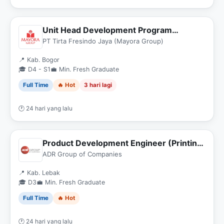
Unit Head Development Program
Warehouse
PT Tirta Fresindo Jaya (Mayora Group)
📍 Kab. Bogor
🎓 D4 - S1
💼 Min. Fresh Graduate
Full Time
🔥 Hot
3 hari lagi
🕐 24 hari yang lalu
Product Development Engineer (Printing
& Packaging)
ADR Group of Companies
📍 Kab. Lebak
🎓 D3
💼 Min. Fresh Graduate
Full Time
🔥 Hot
🕐 24 hari yang lalu