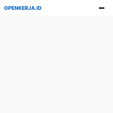
OPENKERJA.ID
Buka m