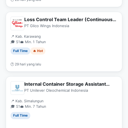
Loss Control Team Leader (Continuous
Improvement)
PT Glico Wings Indonesia
📍 Kab. Karawang
🎓 S1
💼 Min. 1 Tahun
Full Time
🔥 Hot
🕐 29 hari yang lalu
Internal Container Storage Assistant
Manager
PT Unilever Oleochemical Indonesia
📍 Kab. Simalungun
🎓 S1
💼 Min. 7 Tahun
Full Time