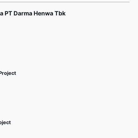
ja PT Darma Henwa Tbk
Project
oject