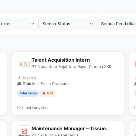
Talent Acquisition Intern
PT Nusantara Sejahtera Raya (Cinema XXI)
📍 Jakarta
🎓 S1
💼 Min. Fresh Graduate
Internship
🔥 Hot
🕐 7 hari yang lalu

Maintenance Manager – Tissue
Manufacturing
PT Oki Pulp & Paper Mills