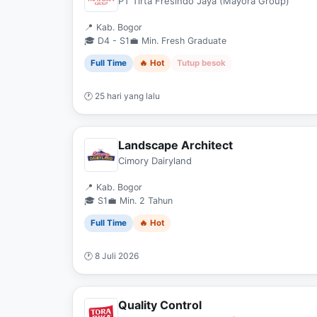
PT Tirta Fresindo Jaya (Mayora Group)
📍 Kab. Bogor
🎓 D4 - S1
💼 Min. Fresh Graduate
Full Time
🔥 Hot
Tutup besok
🕐 25 hari yang lalu
Landscape Architect
Cimory Dairyland
📍 Kab. Bogor
🎓 S1
💼 Min. 2 Tahun
Full Time
🔥 Hot
🕐 8 Juli 2026
Quality Control