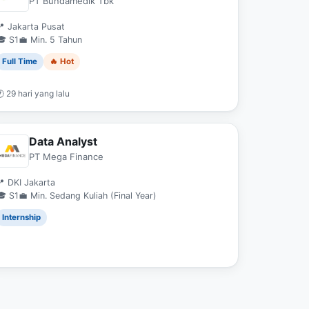
PT Bundamedik Tbk
 Jakarta Pusat
🎓 S1
💼 Min. 5 Tahun
Full Time
🔥 Hot
 29 hari yang lalu
Data Analyst
PT Mega Finance
 DKI Jakarta
🎓 S1
💼 Min. Sedang Kuliah (Final Year)
Internship