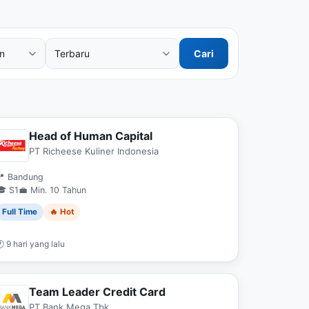
Cari
Head of Human Capital
PT Richeese Kuliner Indonesia
📍 Bandung
🎓 S1
💼 Min. 10 Tahun
Full Time
🔥 Hot
 9 hari yang lalu
Team Leader Credit Card
PT Bank Mega Tbk