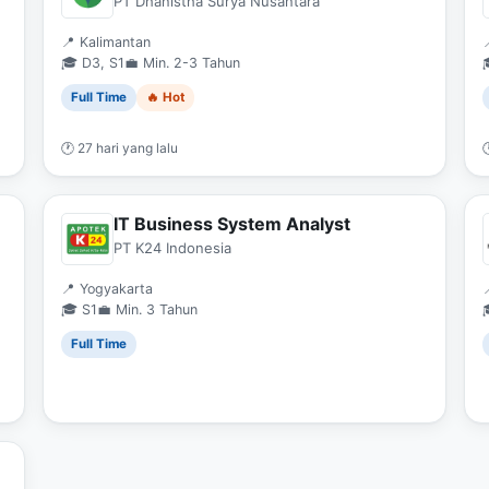
PT Dhanistha Surya Nusantara
📍 Kalimantan

🎓 D3, S1
💼 Min. 2-3 Tahun
Full Time
🔥 Hot
🕐 27 hari yang lalu

IT Business System Analyst
PT K24 Indonesia
📍 Yogyakarta

🎓 S1
💼 Min. 3 Tahun
Full Time