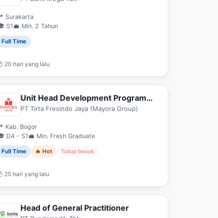
 Surakarta
🎓 S1
💼 Min. 2 Tahun
Full Time
 20 hari yang lalu
Unit Head Development Program
Warehouse
PT Tirta Fresindo Jaya (Mayora Group)
 Kab. Bogor
🎓 D4 - S1
💼 Min. Fresh Graduate
Full Time
🔥 Hot
Tutup besok
 25 hari yang lalu
Head of General Practitioner