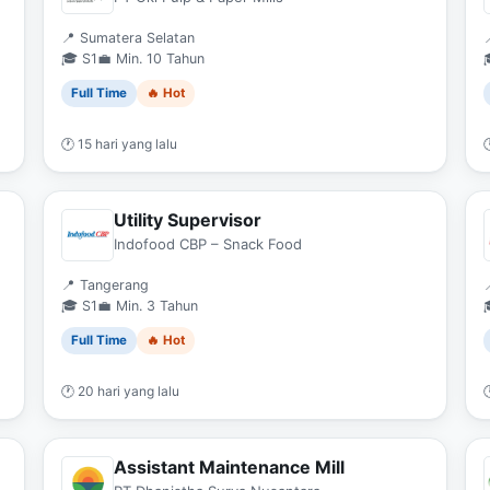
📍 Sumatera Selatan

🎓 S1
💼 Min. 10 Tahun
Full Time
🔥 Hot
🕐 15 hari yang lalu

Utility Supervisor
Indofood CBP – Snack Food
📍 Tangerang

🎓 S1
💼 Min. 3 Tahun
Full Time
🔥 Hot
🕐 20 hari yang lalu

Assistant Maintenance Mill