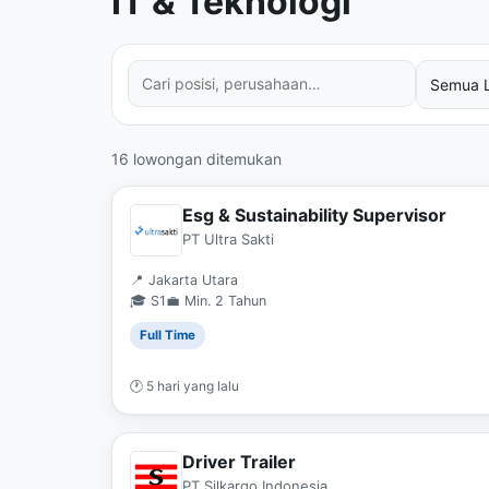
IT & Teknologi
Cari posisi atau perusahaan
Filter lokasi
Filter status kerja
Filter tingkat pendidikan
Urutkan hasil
16 lowongan ditemukan
Esg & Sustainability Supervisor
PT Ultra Sakti
📍 Jakarta Utara
🎓 S1
💼 Min. 2 Tahun
Full Time
🕐 5 hari yang lalu
Driver Trailer
PT Silkargo Indonesia