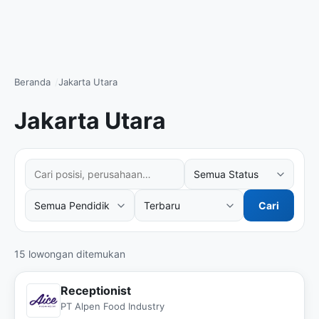
Beranda
Jakarta Utara
Jakarta Utara
Cari posisi atau perusahaan
Filter status kerja
Filter tingkat pendidikan
Urutkan hasil
Cari
15 lowongan ditemukan
Receptionist
PT Alpen Food Industry