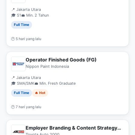
📍 Jakarta Utara
🎓 S1
💼 Min. 2 Tahun
Full Time
🕐 5 hari yang lalu
Operator Finished Goods (FG)
Nippon Paint Indonesia
📍 Jakarta Utara
🎓 SMA/SMK
💼 Min. Fresh Graduate
Full Time
🔥 Hot
🕐 7 hari yang lalu
Employer Branding & Content Strategy
Intern
Toyota Auto 2000