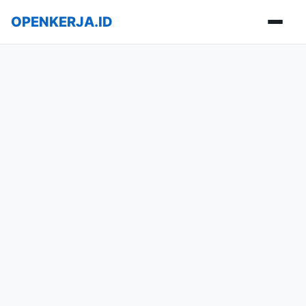
OPENKERJA.ID
Buka m