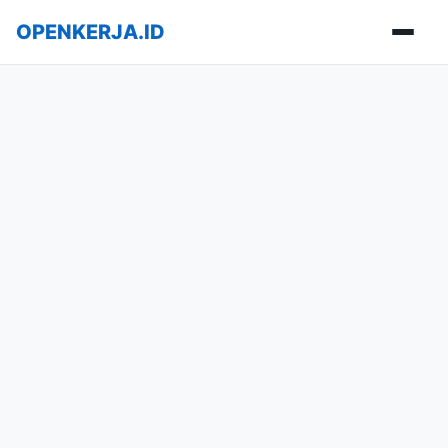
OPENKERJA.ID
Buka m