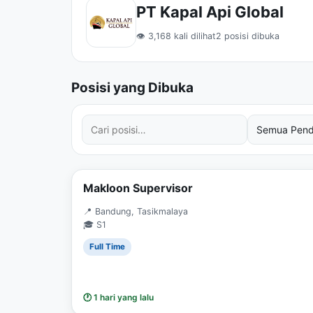
PT Kapal Api Global
👁 3,168 kali dilihat
2 posisi dibuka
Posisi yang Dibuka
Cari posisi
Filter tingkat pendidikan
Filter jurusan
Filter status kerja
Makloon Supervisor
📍 Bandung, Tasikmalaya
🎓 S1
Full Time
🕐 1 hari yang lalu