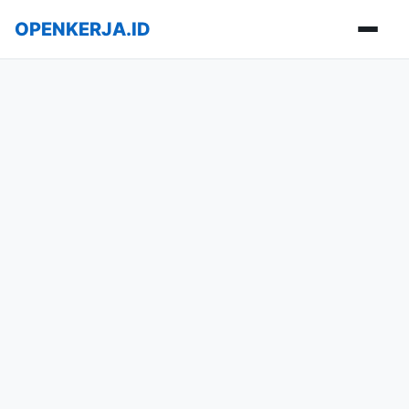
OPENKERJA.ID
Buka m