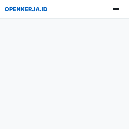
OPENKERJA.ID
Buka m