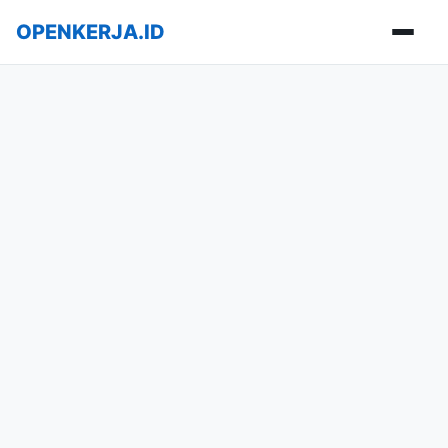
OPENKERJA.ID
Buka m