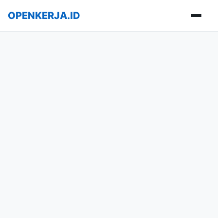
OPENKERJA.ID
Buka m