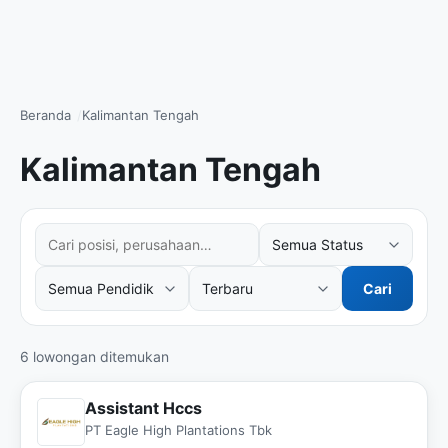
Beranda
Kalimantan Tengah
Kalimantan Tengah
Cari posisi atau perusahaan
Filter status kerja
Filter tingkat pendidikan
Urutkan hasil
Cari
6 lowongan ditemukan
Assistant Hccs
PT Eagle High Plantations Tbk