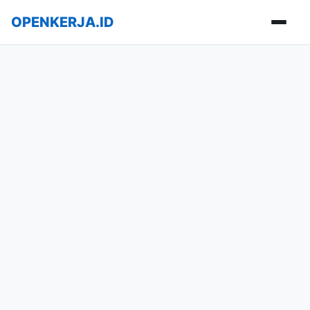
OPENKERJA.ID
Buka m