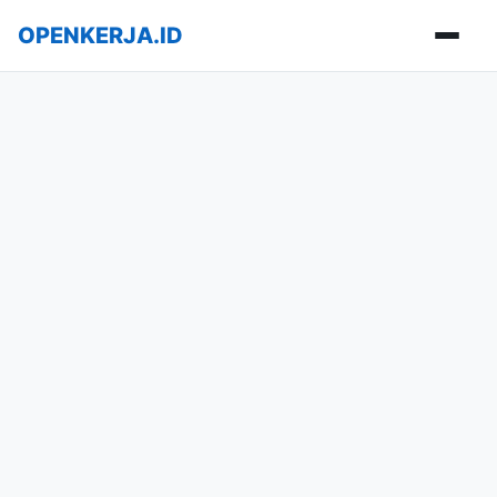
OPENKERJA.ID
Buka m