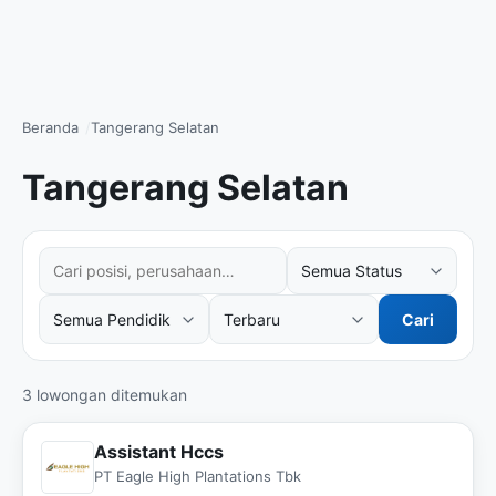
Beranda
Tangerang Selatan
Tangerang Selatan
Cari posisi atau perusahaan
Filter status kerja
Filter tingkat pendidikan
Urutkan hasil
Cari
3 lowongan ditemukan
Assistant Hccs
PT Eagle High Plantations Tbk