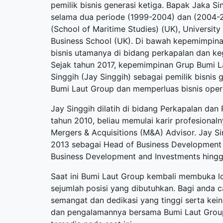
pemilik bisnis generasi ketiga. Bapak Jaka 
selama dua periode (1999-2004) dan (2004-
(School of Maritime Studies) (UK), Universit
Business School (UK). Di bawah kepemimpi
bisnis utamanya di bidang perkapalan dan ke
Sejak tahun 2017, kepemimpinan Grup Bumi La
Singgih (Jay Singgih) sebagai pemilik bisni
Bumi Laut Group dan memperluas bisnis operas
Jay Singgih dilatih di bidang Perkapalan da
tahun 2010, beliau memulai karir profesional
Mergers & Acquisitions (M&A) Advisor. Jay 
2013 sebagai Head of Business Development 
Business Development and Investments hingg
Saat ini Bumi Laut Group kembali membuka
l
sejumlah posisi yang dibutuhkan. Bagi anda c
semangat dan dedikasi yang tinggi serta ke
dan pengalamannya bersama Bumi Laut Group. 