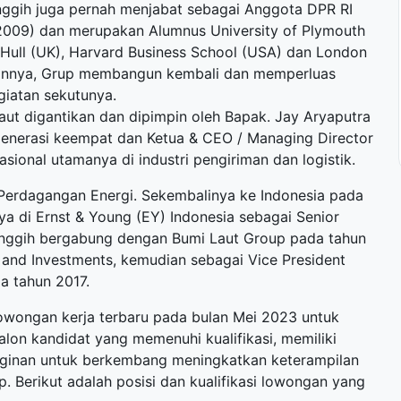
Singgih juga pernah menjabat sebagai Anggota DPR RI
2009) dan merupakan Alumnus University of Plymouth
y Hull (UK), Harvard Business School (USA) dan London
nannya, Grup membangun kembali dan memperluas
giatan sekutunya.
ut digantikan dan dipimpin oleh Bapak. Jay Aryaputra
s generasi keempat dan Ketua & CEO / Managing Director
ional utamanya di industri pengiriman dan logistik.
n Perdagangan Energi. Sekembalinya ke Indonesia pada
nya di Ernst & Young (EY) Indonesia sebagai Senior
Singgih bergabung dengan Bumi Laut Group pada tahun
and Investments, kemudian sebagai Vice President
a tahun 2017.
owongan kerja terbaru
pada bulan Mei 2023 untuk
alon kandidat yang memenuhi kualifikasi, memiliki
inginan untuk berkembang meningkatkan keterampilan
Berikut adalah posisi dan kualifikasi lowongan yang