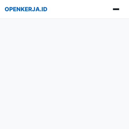
OPENKERJA.ID
Buka m