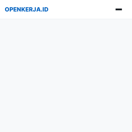
OPENKERJA.ID
Buka m