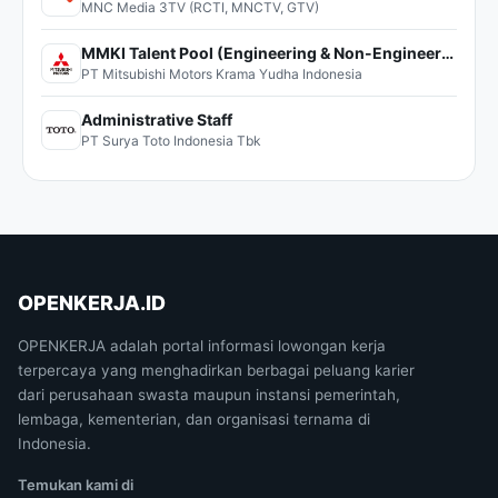
MNC Media 3TV (RCTI, MNCTV, GTV)
MMKI Talent Pool (Engineering & Non-Engineering)
PT Mitsubishi Motors Krama Yudha Indonesia
Administrative Staff
PT Surya Toto Indonesia Tbk
OPENKERJA.ID
OPENKERJA adalah portal informasi lowongan kerja
terpercaya yang menghadirkan berbagai peluang karier
dari perusahaan swasta maupun instansi pemerintah,
lembaga, kementerian, dan organisasi ternama di
Indonesia.
Temukan kami di