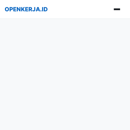
OPENKERJA.ID
Buka m