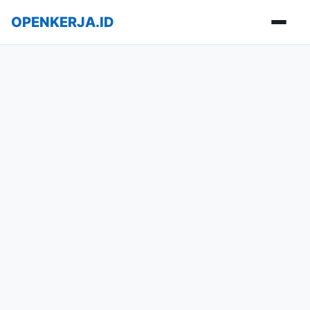
OPENKERJA.ID
Buka m