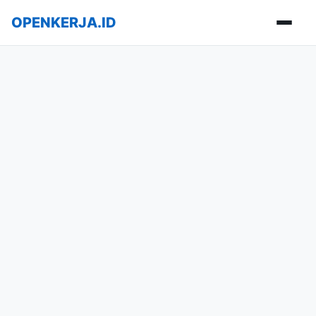
OPENKERJA.ID
Buka m