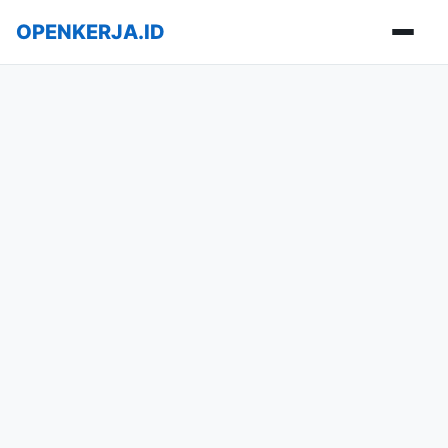
OPENKERJA.ID
Buka m