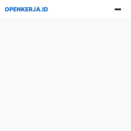
OPENKERJA.ID
Buka m