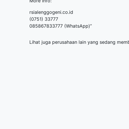
More Info:
rsialenggogeni.co.id
(0751) 33777
085867833777 (WhatsApp)”
Lihat juga perusahaan lain yang sedang me