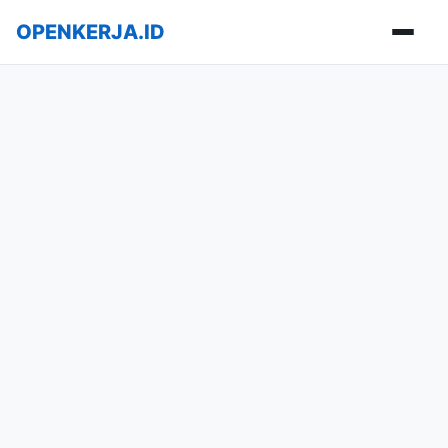
OPENKERJA.ID
Buka m