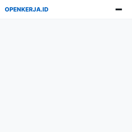
OPENKERJA.ID
Buka m