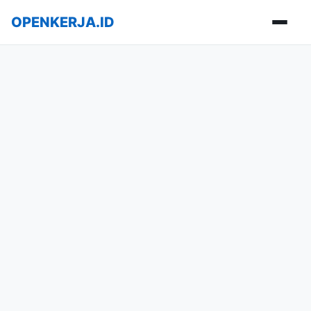
OPENKERJA.ID
Buka m