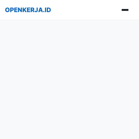
OPENKERJA.ID
Buka m