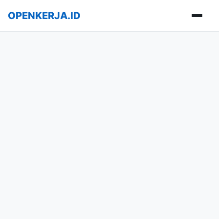
OPENKERJA.ID
Buka m