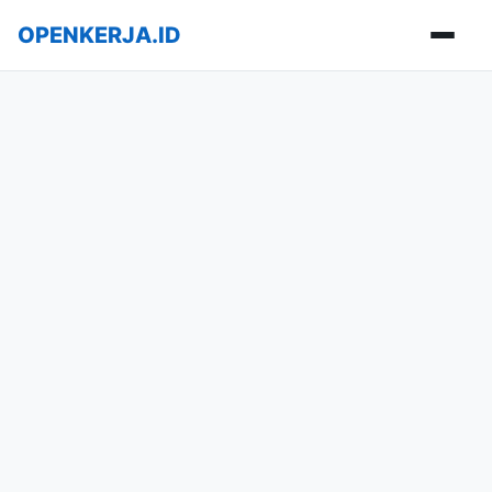
OPENKERJA.ID
Buka m