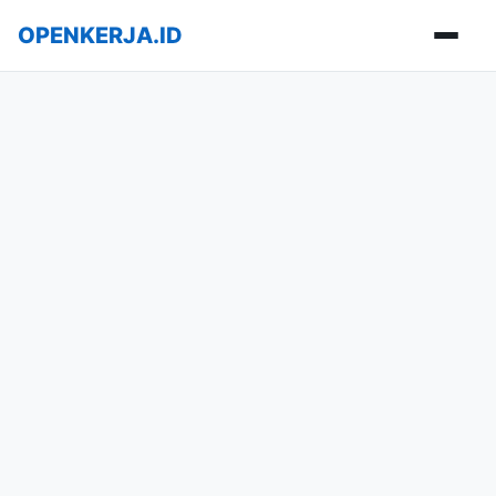
OPENKERJA.ID
Buka m