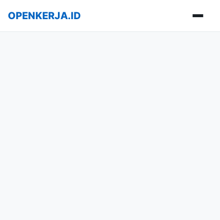
OPENKERJA.ID
Buka m