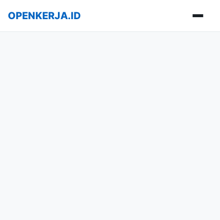
OPENKERJA.ID
Buka m