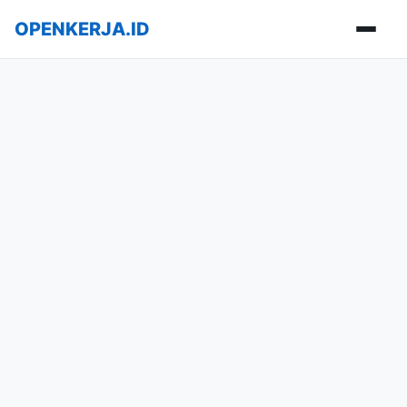
OPENKERJA.ID
Buka m