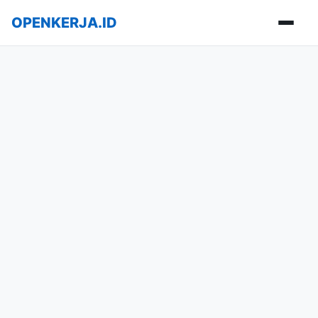
OPENKERJA.ID
Buka m