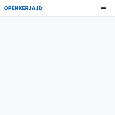
OPENKERJA.ID
Buka m