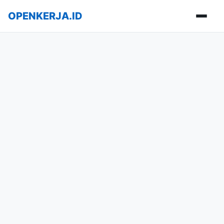
OPENKERJA.ID
Buka m