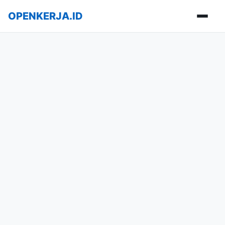
OPENKERJA.ID
Buka m