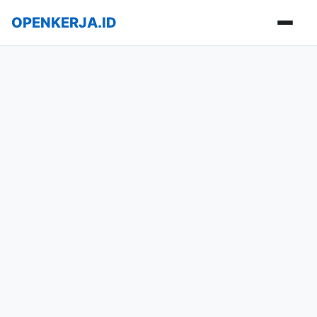
OPENKERJA.ID
Buka m