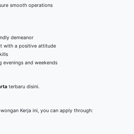
nsure smooth operations
iendly demeanor
 with a positive attitude
ills
ding evenings and weekends
arta
terbaru disini.
owongan Kerja ini, you can apply through: