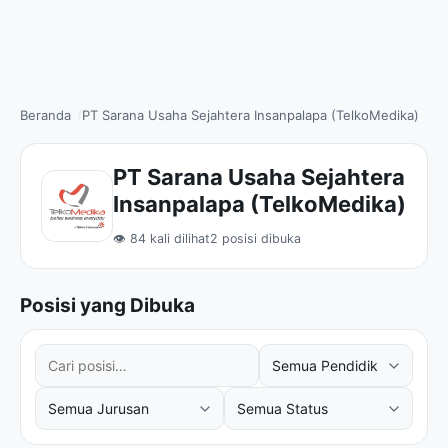
Beranda
PT Sarana Usaha Sejahtera Insanpalapa (TelkoMedika)
PT Sarana Usaha Sejahtera
Insanpalapa (TelkoMedika)
👁 84 kali dilihat
2 posisi dibuka
Posisi yang Dibuka
Cari posisi
Filter tingkat pendidikan
Filter jurusan
Filter status kerja