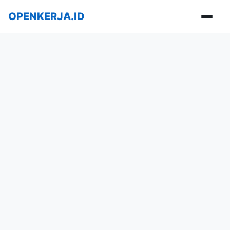
OPENKERJA.ID
Buka m