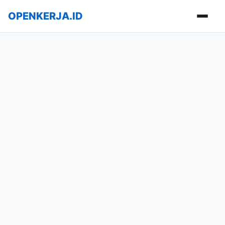
OPENKERJA.ID
Buka m