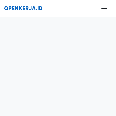
OPENKERJA.ID
Buka m