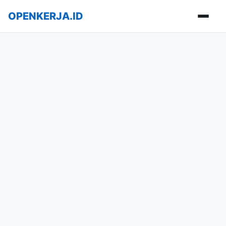
OPENKERJA.ID
Buka m