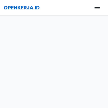
OPENKERJA.ID
Buka m