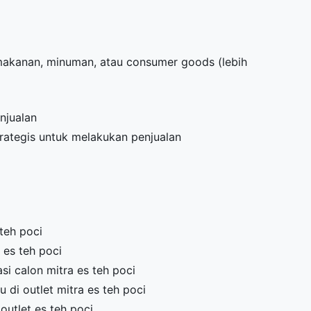
 makanan, minuman, atau consumer goods (lebih
njualan
trategis untuk melakukan penjualan
teh poci
 es teh poci
i calon mitra es teh poci
di outlet mitra es teh poci
outlet es teh poci