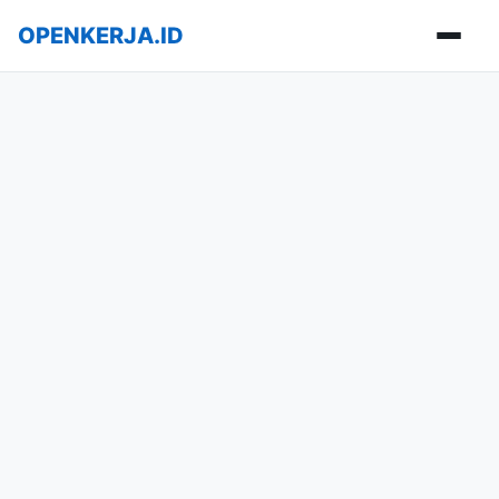
OPENKERJA.ID
Buka m